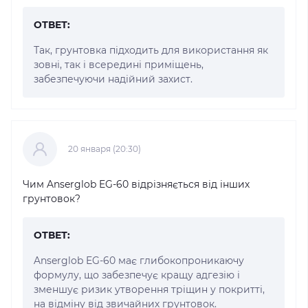
ОТВЕТ:
Так, грунтовка підходить для використання як
зовні, так і всередині приміщень,
забезпечуючи надійний захист.
20 января (20:30)
Чим Anserglob EG-60 відрізняється від інших
грунтовок?
ОТВЕТ:
Anserglob EG-60 має глибокопроникаючу
формулу, що забезпечує кращу адгезію і
зменшує ризик утворення тріщин у покритті,
на відміну від звичайних грунтовок.