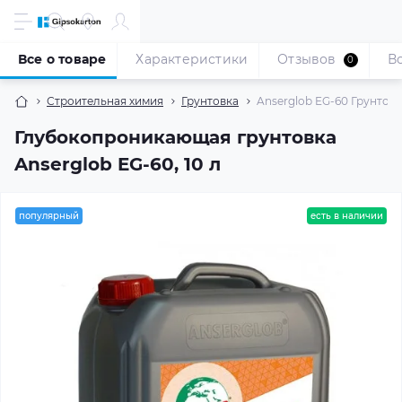
Все о товаре
Характеристики
Отзывов
В
0
Строительная химия
Грунтовка
Anserglob EG-60 Грунтов
Глубокопроникающая грунтовка
Anserglob EG-60, 10 л
популярный
есть в наличии