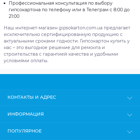
Профессиональная консультация по выбору
гипсокартона по телефону или в Телеграм с 8:00 до
21:00
Наш интернет-магазин gipsokarton.com.ua предлагает
исключительно сертифицированную продукцию с
актуальными сроками годности. Гипсокартон купить у
нас – это выгодное решение для ремонта и
строительства с гарантией качества и удобными
условиями оплаты.
КОНТАКТЫ И АДРЕС
г. Киев
ИНФОРМАЦИЯ
info@gipsokarton.com.ua
Блог
ПОПУЛЯРНОЕ
Пн-Пт: с 9до 18
Доставка
Сб: с 10 до 17