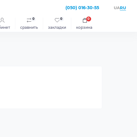
(050) 016-30-55
RU
UA
0
0
0
бинет
сравнить
закладки
корзина