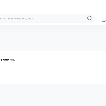
ка
авнения.