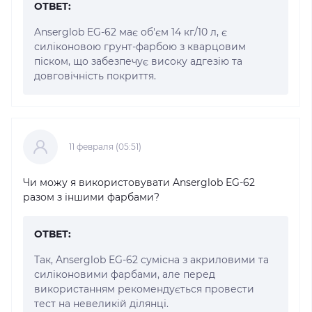
ОТВЕТ:
Anserglob EG-62 має об'єм 14 кг/10 л, є
силіконовою грунт-фарбою з кварцовим
піском, що забезпечує високу адгезію та
довговічність покриття.
11 февраля (05:51)
Чи можу я використовувати Anserglob EG-62
разом з іншими фарбами?
ОТВЕТ:
Так, Anserglob EG-62 сумісна з акриловими та
силіконовими фарбами, але перед
використанням рекомендується провести
тест на невеликій ділянці.