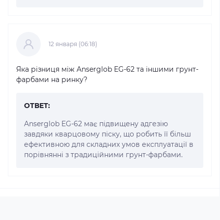
12 января (06:18)
Яка різниця між Anserglob EG-62 та іншими грунт-
фарбами на ринку?
ОТВЕТ:
Anserglob EG-62 має підвищену адгезію
завдяки кварцовому піску, що робить її більш
ефективною для складних умов експлуатації в
порівнянні з традиційними грунт-фарбами.