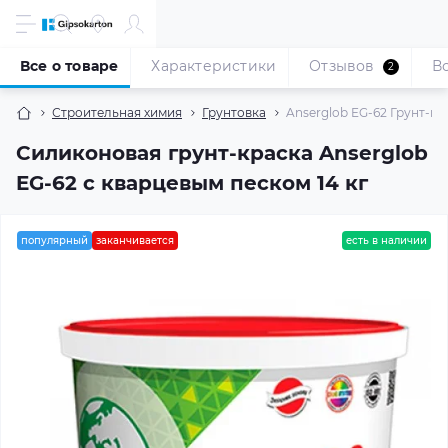
Все о товаре
Характеристики
Отзывов
В
2
Строительная химия
Грунтовка
Anserglob EG-62 Грунт-кра
Силиконовая грунт-краска Anserglob
EG-62 с кварцевым песком 14 кг
популярный
заканчивается
есть в наличии