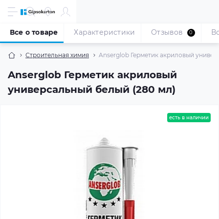
Все о товаре
Характеристики
Отзывов
В
0
Строительная химия
Anserglob Герметик акриловый универ
Anserglob Герметик акриловый
универсальный белый (280 мл)
есть в наличии