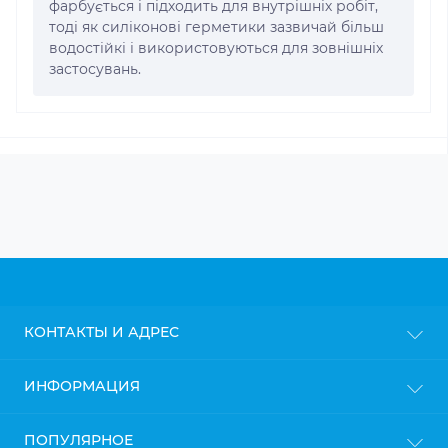
фарбується і підходить для внутрішніх робіт,
тоді як силіконові герметики зазвичай більш
водостійкі і використовуються для зовнішніх
застосувань.
КОНТАКТЫ И АДРЕС
г. Киев
ИНФОРМАЦИЯ
info@gipsokarton.com.ua
Блог
ПОПУЛЯРНОЕ
Пн-Пт: с 9до 18