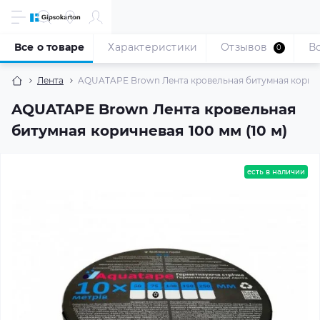
Все о товаре
Характеристики
Отзывов
В
0
Лента
AQUATAPE Brown Лента кровельная битумная коричне
AQUATAPE Brown Лента кровельная
битумная коричневая 100 мм (10 м)
есть в наличии