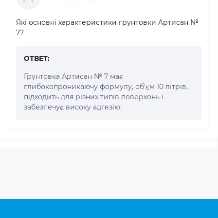
Які основні характеристики грунтовки Артисан №
7?
ОТВЕТ:
Грунтовка Артисан № 7 має
глибокопроникаючу формулу, об'єм 10 літрів,
підходить для різних типів поверхонь і
забезпечує високу адгезію.