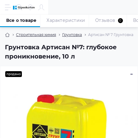
Все о товаре
Характеристики
Отзывов
В
0
Строительная химия
Грунтовка
Артисан № 7 Грунтовка г
Грунтовка Артисан №7: глубокое
проникновение, 10 л
продано