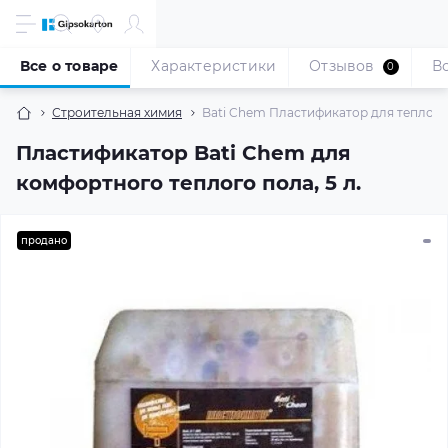
Все о товаре
Характеристики
Отзывов
В
0
Строительная химия
Bati Chem Пластификатор для теплого 
Пластификатор Bati Chem для
комфортного теплого пола, 5 л.
продано