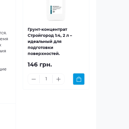
Грунт-концентрат
ся.
Стройгород 1:4, 2 л –
ремя
идеальный для
х
подготовки
ния
поверхностей.
146 грн.
щие