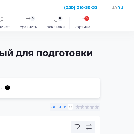
(050) 016-30-55
RU
UA
0
0
0
бинет
сравнить
закладки
корзина
ный для подготовки
ы
4
Отзывы:
0