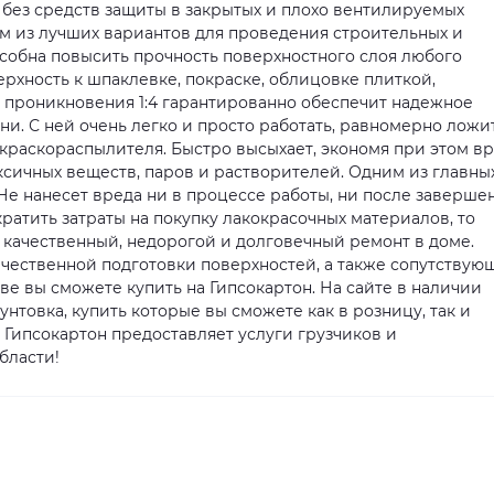
 без средств защиты в закрытых и плохо вентилируемых
им из лучших вариантов для проведения строительных и
особна повысить прочность поверхностного слоя любого
рхность к шпаклевке, покраске, облицовке плиткой,
о проникновения 1:4 гарантированно обеспечит надежное
. С ней очень легко и просто работать, равномерно ложит
 краскораспылителя. Быстро высыхает, экономя при этом в
ксичных веществ, паров и растворителей. Одним из главны
Не нанесет вреда ни в процессе работы, ни после заверше
кратить затраты на покупку лакокрасочных материалов, то
 качественный, недорогой и долговечный ремонт в доме.
я качественной подготовки поверхностей, а также сопутствую
ве вы сможете купить на Гипсокартон. На сайте в наличии
нтовка, купить которые вы сможете как в розницу, так и
 Гипсокартон предоставляет услуги грузчиков и
бласти!