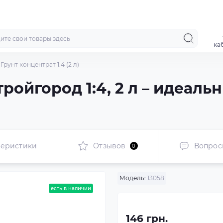
ка
рунт концентрат 1:4 (2 л)
ройгород 1:4, 2 л – идеаль
теристики
Отзывов
Вопрос
0
Модель:
13058
есть в наличии
146 грн.