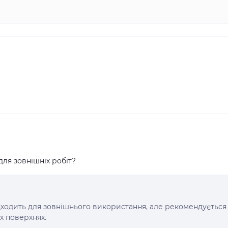
ля зовнішніх робіт?
підходить для зовнішнього використання, але рекомендується
х поверхнях.