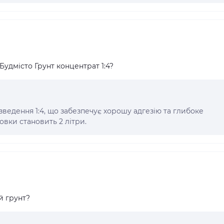
Будмісто Грунт концентрат 1:4?
ведення 1:4, що забезпечує хорошу адгезію та глибоке
вки становить 2 літри.
й грунт?