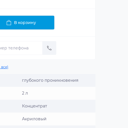
В корзину
 все)
глубокого проникновения
2 л
Концентрат
Акриловый