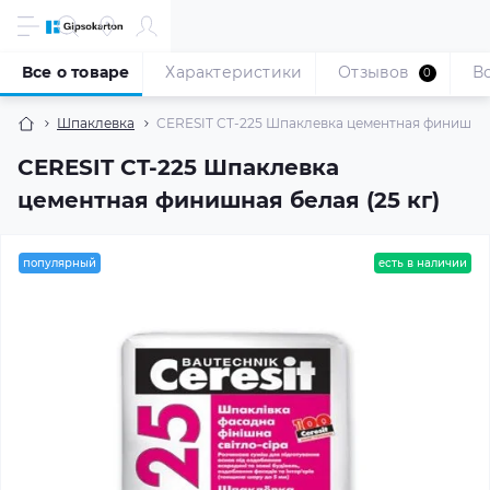
Все о товаре
Характеристики
Отзывов
В
0
Шпаклевка
CERESIT CT-225 Шпаклевка цементная финишная 
CERESIT CT-225 Шпаклевка
цементная финишная белая (25 кг)
популярный
есть в наличии