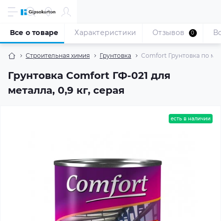
Все о товаре
Характеристики
Отзывов
В
0
Строительная химия
Грунтовка
Comfort Грунтовка по мета
Грунтовка Comfort ГФ-021 для
металла, 0,9 кг, серая
есть в наличии