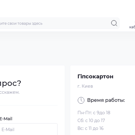
ка
Гіпсокартон
прос?
г. Киев
сскажем.
Время работы:
Пн-Пт: с 9до 18
-Mail
Сб: с 10 до 17
Вс: с 11 до 16