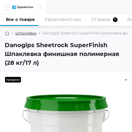
Все о товаре
Характеристики
Отзывов
В
0
Шпаклевка
Danogips Sheetrock SuperFinish Шпаклевка фини
Danogips Sheetrock SuperFinish
Шпаклевка финишная полимерная
(28 кг/17 л)
продано