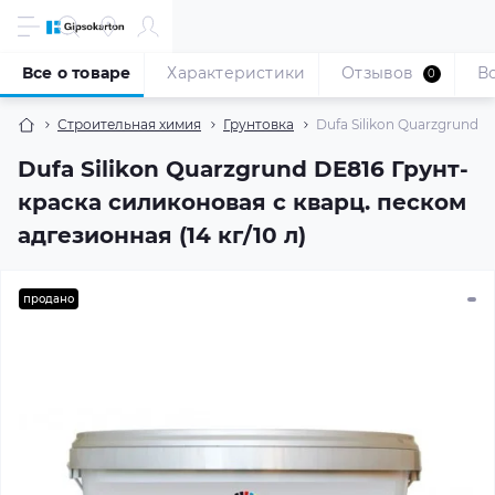
Все о товаре
Характеристики
Отзывов
В
0
Строительная химия
Грунтовка
Dufa Silikon Quarzgrund D
Dufa Silikon Quarzgrund DE816 Грунт-
краска силиконовая с кварц. песком
адгезионная (14 кг/10 л)
продано