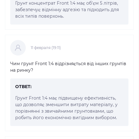
Грунт концентрат Front 1:4 має об'єм 5 літрів,
забезпечує відмінну адгезію та підходить для
всіх типів поверхонь.
11 февраля (19:11)
Чим грунт Front 1:4 відрізняється від інших грунтів
на ринку?
ОТВЕТ:
Грунт Front 1:4 має підвищену ефективність,
що дозволяє зменшити витрату матеріалу, у
порівнянні з звичайними грунтовками, що
робить його економічно вигідним вибором.