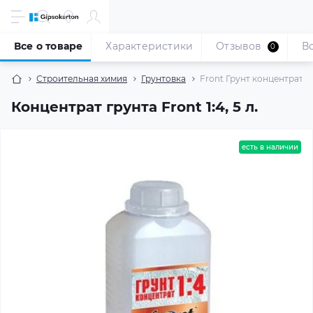
Все о товаре
Характеристики
Отзывов
В
0
Строительная химия
Грунтовка
Front Грунт концентрат 1:4
Концентрат грунта Front 1:4, 5 л.
есть в наличии