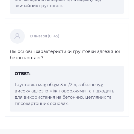
звичайних грунтовок.
19 января (01:45)
Які основні характеристики грунтовки адгезійної
бетон-контакт?
ОТВЕТ:
Грунтовка має об'єм 3 кг/2 л, забезпечує
високу адгезію між поверхнями та підходить
для використання на бетонних, цегляних та
гіпсокартонних основах.