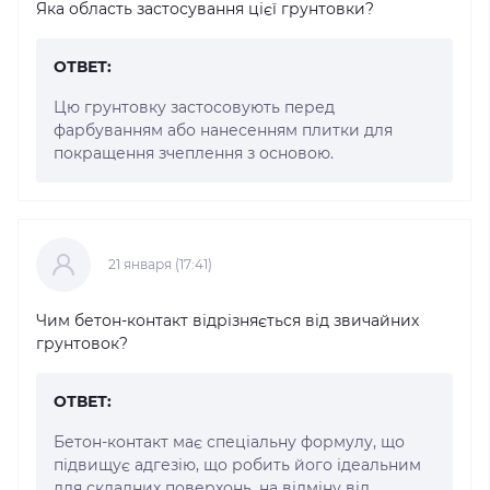
Яка область застосування цієї грунтовки?
ОТВЕТ:
Цю грунтовку застосовують перед
фарбуванням або нанесенням плитки для
покращення зчеплення з основою.
21 января (17:41)
Чим бетон-контакт відрізняється від звичайних
грунтовок?
ОТВЕТ:
Бетон-контакт має спеціальну формулу, що
підвищує адгезію, що робить його ідеальним
для складних поверхонь, на відміну від