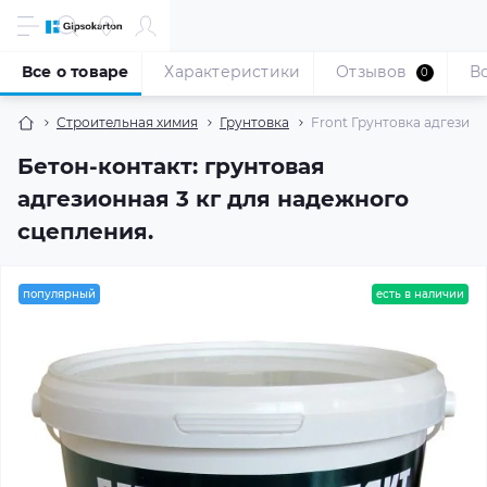
Все о товаре
Характеристики
Отзывов
В
0
Строительная химия
Грунтовка
Front Грунтовка адгезионн
Бетон-контакт: грунтовая
адгезионная 3 кг для надежного
сцепления.
популярный
есть в наличии