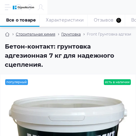
Все о товаре
Характеристики
Отзывов
В
0
Строительная химия
Грунтовка
Front Грунтовка адгезионн
Бетон-контакт: грунтовка
адгезионная 7 кг для надежного
сцепления.
популярный
есть в наличии