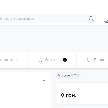
ка
теристики
Отзывов
Вопрос
0
Модель:
10758
0 грн.