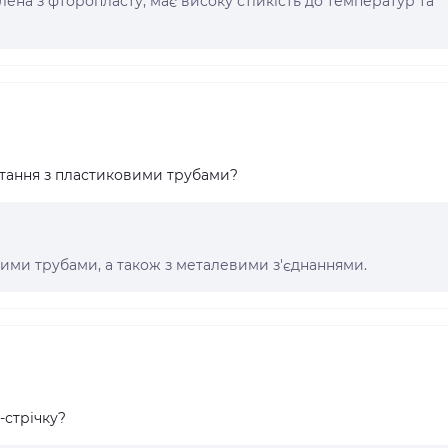
ена з фторопласту, має високу стійкість до температур та
стання з пластиковими трубами?
вими трубами, а також з металевими з'єднаннями.
стрічку?