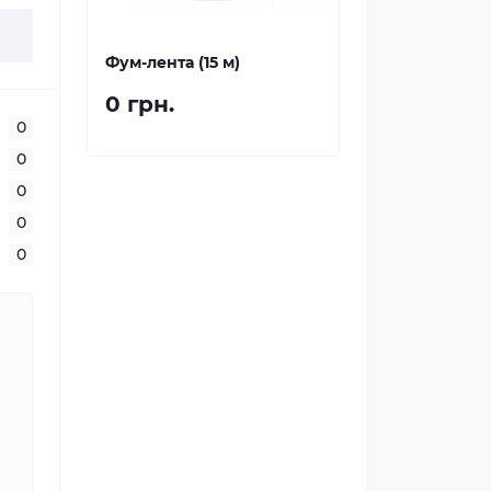
Фум-лента (15 м)
0 грн.
0
0
0
0
0