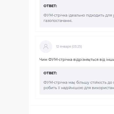
ОТВЕТ:
ФУМ-стрічка ідеально підходить для у
газопостачанні.
12 января (03:25)
Чим ФУМ-стрічка відрізняється від інш
ОТВЕТ:
ФУМ-стрічка має більшу стійкість до 
робить її надійнішою для використан