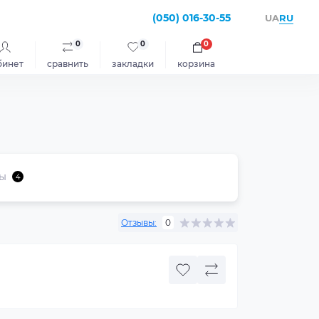
(050) 016-30-55
RU
UA
0
0
0
бинет
сравнить
закладки
корзина
ы
4
Отзывы:
0