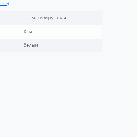
 все)
герметизирующая
15 м
белый