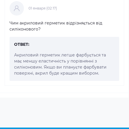
01 января (02:17)
Чим акриловий герметик відрізняється від
силіконового?
ОТВЕТ:
Акриловий герметик легше фарбується та
має меншу еластичність у порівнянні з
силіконовим. Якщо ви плануєте фарбувати
поверхні, акрил буде кращим вибором.