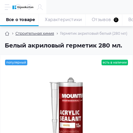
Все о товаре
Характеристики
Отзывов
В
0
Строительная химия
Герметик акриловый белый (280 мл)
Белый акриловый герметик 280 мл.
популярный
есть в наличии