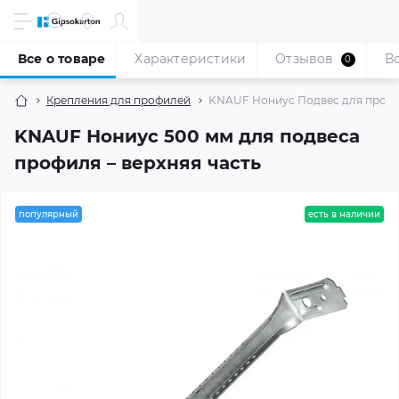
Все о товаре
Характеристики
Отзывов
В
0
Крепления для профилей
KNAUF Нониус Подвес для профил
KNAUF Нониус 500 мм для подвеса
профиля – верхняя часть
популярный
есть в наличии