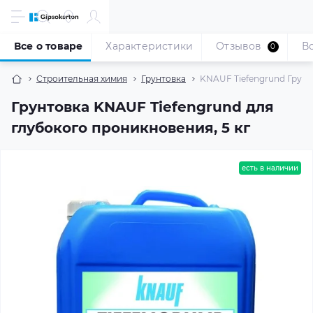
Все о товаре
Характеристики
Отзывов
В
0
Строительная химия
Грунтовка
KNAUF Tiefengrund Грунт
Грунтовка KNAUF Tiefengrund для
глубокого проникновения, 5 кг
есть в наличии