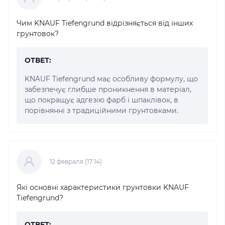
Чим KNAUF Tiefengrund відрізняється від інших
грунтовок?
ОТВЕТ:
KNAUF Tiefengrund має особливу формулу, що
забезпечує глибше проникнення в матеріал,
що покращує адгезію фарб і шпаклівок, в
порівнянні з традиційними грунтовками.
12 февраля (17:14)
Які основні характеристики грунтовки KNAUF
Tiefengrund?
ОТВЕТ: