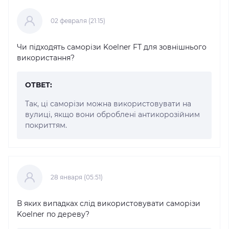
02 февраля (21:15)
Чи підходять саморізи Koelner FT для зовнішнього
використання?
ОТВЕТ:
Так, ці саморізи можна використовувати на
вулиці, якщо вони оброблені антикорозійним
покриттям.
28 января (05:51)
В яких випадках слід використовувати саморізи
Koelner по дереву?