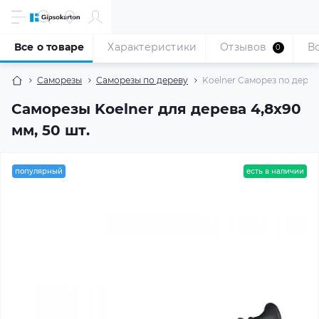
Все о товаре
Характеристики
Отзывов
В
0
Саморезы
Саморезы по дереву
Koelner Саморез по дереву
Саморезы Koelner для дерева 4,8x90
мм, 50 шт.
популярный
есть в наличии