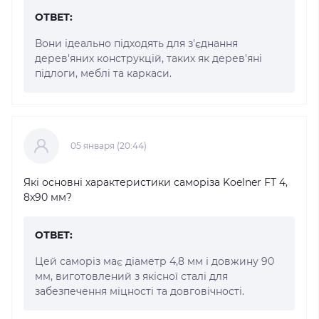
ОТВЕТ:
Вони ідеально підходять для з'єднання
дерев'яних конструкцій, таких як дерев'яні
підлоги, меблі та каркаси.
05 января (20:44)
Які основні характеристики саморіза Koelner FT 4,
8x90 мм?
ОТВЕТ:
Цей саморіз має діаметр 4,8 мм і довжину 90
мм, виготовлений з якісної сталі для
забезпечення міцності та довговічності.