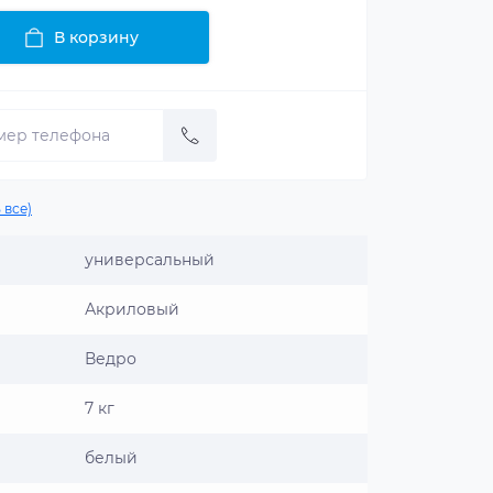
В корзину
 все)
универсальный
Акриловый
Ведро
7 кг
белый