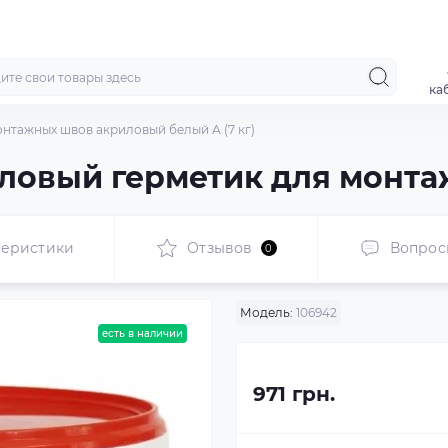
ка
монтажных швов акриловый белый А (7 кг)
иловый герметик для монтаж
теристики
Отзывов
Вопрос
0
Модель:
106942
есть в наличии
971 грн.