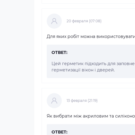
20 февраля (07:08)
Для яких робіт можна використовуват
ОТВЕТ:
Цей герметик підходить для заповнен
герметизації вікон і дверей.
13 февраля (21:19)
Як вибрати між акриловим та силікон
ОТВЕТ: