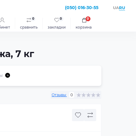
(050) 016-30-55
RU
UA
0
0
0
бинет
сравнить
закладки
корзина
а, 7 кг
ы
4
Отзывы:
0