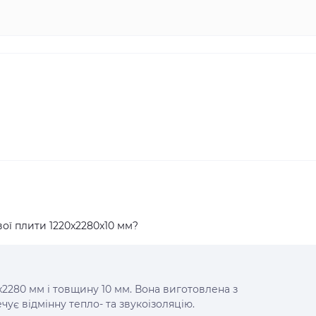
ої плити 1220x2280x10 мм?
2280 мм і товщину 10 мм. Вона виготовлена з
ує відмінну тепло- та звукоізоляцію.