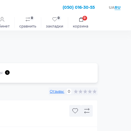
(050) 016-30-55
RU
UA
0
0
0
бинет
сравнить
закладки
корзина
ы
4
Отзывы:
0