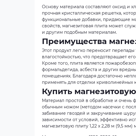
Основу материала составляют оксид и хл
прочная кристаллическая решетка, кото
функциональные добавки, придающие ма
свойств, магнезитовая плита может слу
и другим подобным материалам.
Преимущества магнез
Этот продукт легко переносит перепады
влагостойкостью, что предотвращает ег
Кроме того, плита является пожаробезо
формальдегида, асбеста и других вредны
помещениях. Благодаря достаточно неп
применять для отделки криволинейных 
Купить магнезитовую
Материал простой в обработке и очень 
обычным ножом (методом насечки с пос
забивание гвоздей и закручивание шуруп
зависимости от условий, эффективно ис
магнезитовую плиту 1,22 х 2,28 м (9,5 мм