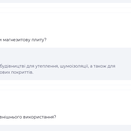
и магнезитову плиту?
дівництві для утеплення, шумоізоляції, а також для
ових покриттів.
овнішнього використання?