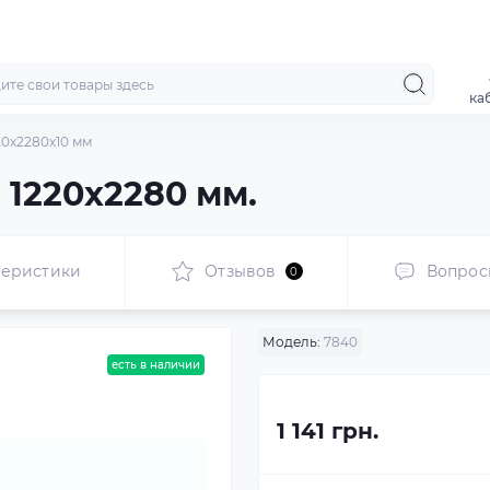
ка
20x2280x10 мм
 1220x2280 мм.
теристики
Отзывов
Вопрос
0
Модель:
7840
есть в наличии
1 141 грн.