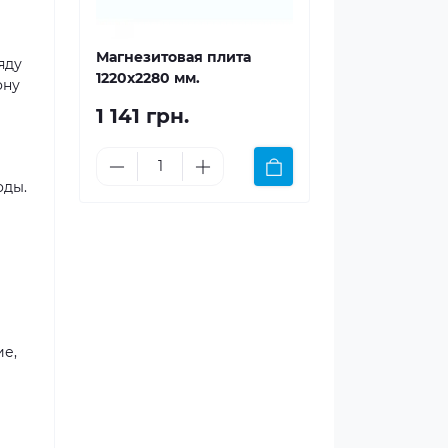
Магнезитовая плита
яду
1220x2280 мм.
ону
1 141 грн.
оды.
ие,