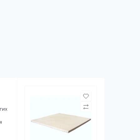
гих
я