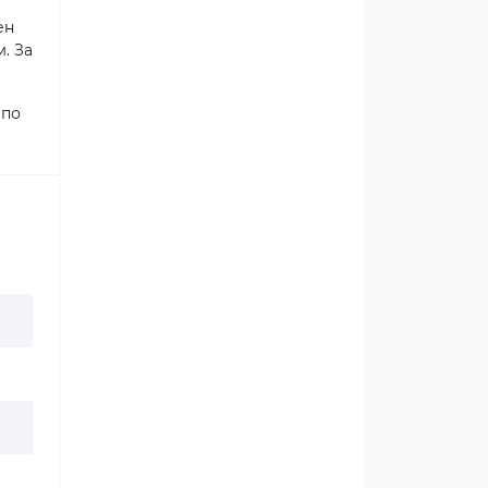
ен
. За
 по