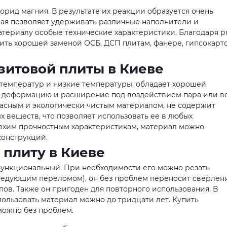
орид магния. В результате их реакции образуется очень
рая позволяет удерживать различные наполнители и
териалу особые технические характеристики. Благодаря р
жить хорошей заменой ОСБ, ДСП плитам, фанере, гипсокарт
итовой плиты в Киеве
 температур и низкие температуры, обладает хорошей
о деформацию и расширение под воздействием пара или в
пасным и экологически чистым материалом, не содержит
х веществ, что позволяет использовать ее в любых
лохим прочностным характеристикам, материал можно
конструкций.
 плиту в Киеве
функциональный. При необходимости его можно резать
ледующим переломом), он без проблем переносит сверлен
ов. Также он пригоден для повторного использования. В
пользовать материал можно до тридцати лет. Купить
) можно без проблем.