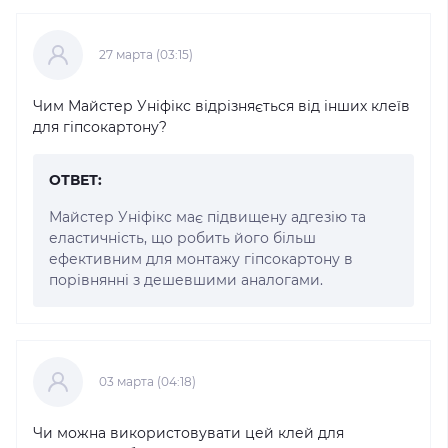
27 марта (03:15)
Чим Майстер Уніфікс відрізняється від інших клеїв
для гіпсокартону?
ОТВЕТ:
Майстер Уніфікс має підвищену адгезію та
еластичність, що робить його більш
ефективним для монтажу гіпсокартону в
порівнянні з дешевшими аналогами.
03 марта (04:18)
Чи можна використовувати цей клей для