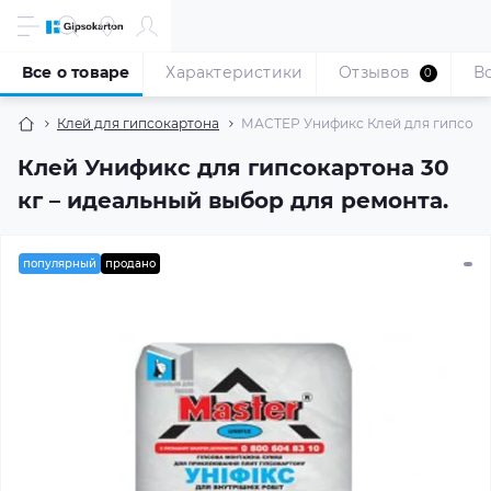
Все о товаре
Характеристики
Отзывов
В
0
Клей для гипсокартона
МАСТЕР Унификс Клей для гипсокар
Клей Унификс для гипсокартона 30
кг – идеальный выбор для ремонта.
популярный
продано