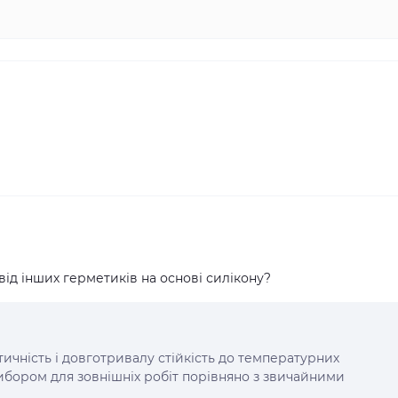
 від інших герметиків на основі силікону?
тичність і довготривалу стійкість до температурних
бором для зовнішніх робіт порівняно з звичайними