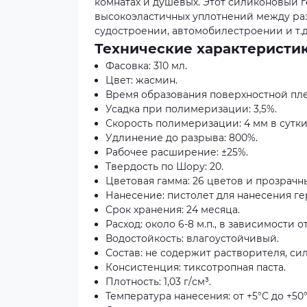
комнатах и душевых. Этот силиконовый
высокоэластичных уплотнений между ра
судостроении, автомобилестроении и т.д
Технические характеристи
Фасовка: 310 мл.
Цвет: жасмин.
Время образования поверхностной плен
Усадка при полимеризации: 3,5%.
Скорость полимеризации: 4 мм в сутки;
Удлинение до разрыва: 800%.
Рабочее расширение: ±25%.
Твердость по Шору: 20.
Цветовая гамма: 26 цветов и прозрачн
Нанесение: пистолет для нанесения ге
Срок хранения: 24 месяца.
Расход: около 6-8 м.п., в зависимости 
Водостойкость: влагоустойчивый.
Состав: не содержит растворителя, си
Консистенция: тиксотропная паста.
Плотность: 1,03 г/см³.
Температура нанесения: от +5°С до +50°