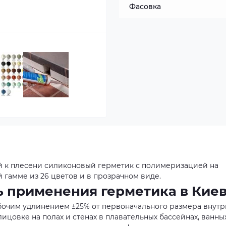
Фасовка
й к плесени силиконовый герметик с полимеризацией на
й гамме из 26 цветов и в прозрачном виде.
ь применения герметика в Кие
очим удлинением ±25% от первоначального размера внутр
цовке на полах и стенах в плавательных бассейнах, ванны