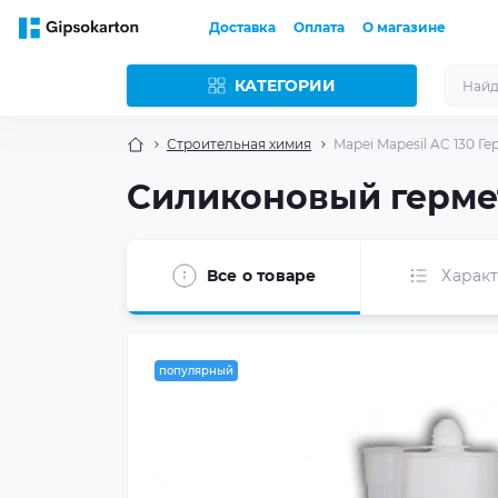
Доставка
Оплата
О магазине
КАТЕГОРИИ
Строительная химия
Mapei Mapesil AC 130 Г
Силиконовый гермет
Все о товаре
Харак
популярный