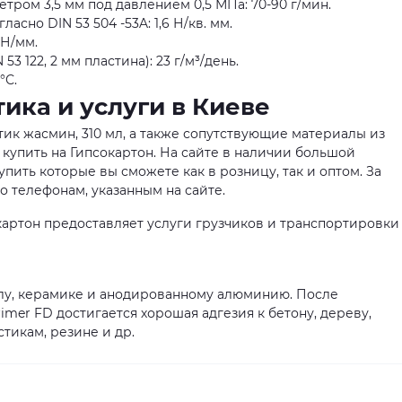
тром 3,5 мм под давлением 0,5 МПа: 70-90 г/мин.
сно DIN 53 504 -53A: 1,6 Н/кв. мм.
 Н/мм.
3 122, 2 мм пластина): 23 г/м³/день.
°С.
ика и услуги в Киеве
тик жасмин, 310 мл, а также сопутствующие материалы из
купить на Гипсокартон. На сайте в наличии большой
пить которые вы сможете как в розницу, так и оптом. За
телефонам, указанным на сайте.
артон предоставляет услуги грузчиков и транспортировки
клу, керамике и анодированному алюминию. После
mer FD достигается хорошая адгезия к бетону, дереву,
тикам, резине и др.