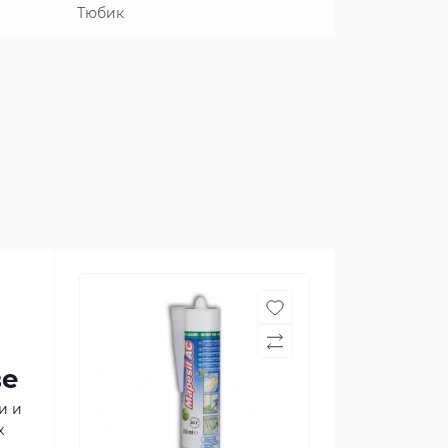
Тюбик
ве
и и
х