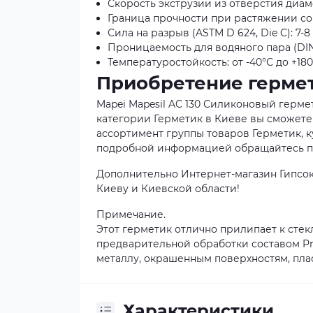
Скорость экструзии из отверстия диаме
Граница прочности при растяжении согла
Сила на разрыв (ASTM D 624, Die C): 7-8
Проницаемость для водяного пара (DIN 5
Температуростойкость: от -40°С до +180
Приобретение гермет
Mapei Mapesil AC 130 Силиконовый герме
категории Герметик в Киеве вы сможете 
ассортимент группы товаров Герметик, ку
подробной информацией обращайтесь по 
Дополнительно Интернет-магазин Гипсок
Киеву и Киевской области!
Примечание.
Этот герметик отлично прилипает к сте
предварительной обработки составом Pri
металлу, окрашенным поверхностям, плас
Характеристики