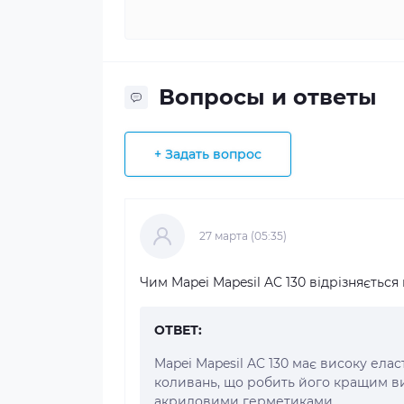
Вопросы и ответы
+ Задать вопрос
27 марта (05:35)
Чим Mapei Mapesil AC 130 відрізняється
ОТВЕТ:
Mapei Mapesil AC 130 має високу елас
коливань, що робить його кращим ви
акриловими герметиками.