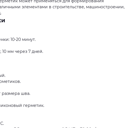
 герметик может применяться для формирования
зличными элементами в строительстве, машиностроении,
.
ки
ки: 10-20 минут.
 10 мм через 7 дней.
ый.
рметиков.
от размера шва.
ликоновый герметик.
С.