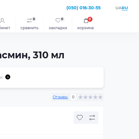
(050) 016-30-55
RU
UA
0
0
0
бинет
сравнить
закладки
корзина
смин, 310 мл
ы
4
Отзывы:
0