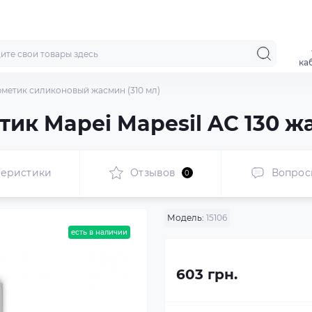
ка
ерметик силиконовый жасмин (310 мл)
ик Mapei Mapesil AC 130 жа
теристики
Отзывов
Вопрос
0
Модель:
15106
есть в наличии
603 грн.