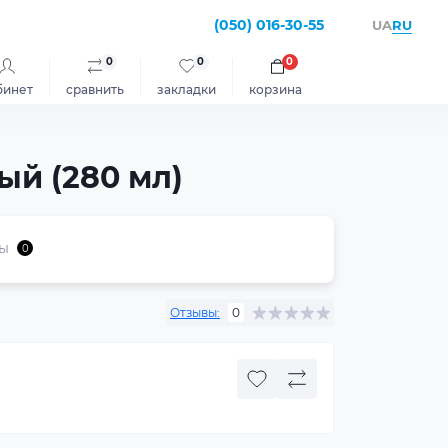
(050) 016-30-55
RU
UA
0
0
0
бинет
сравнить
закладки
корзина
ый (280 мл)
ы
0
Отзывы:
0