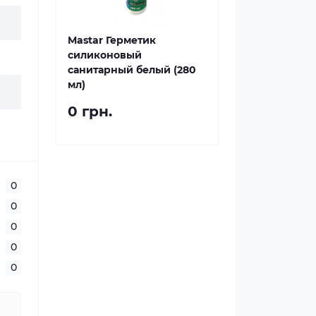
Mastar Герметик
силиконовый
санитарный белый (280
мл)
0 грн.
0
0
0
0
0