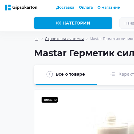
Доставка
Оплата
О магазине
КАТЕГОРИИ
Строительная химия
Mastar Герметик силик
Mastar Герметик си
Все о товаре
Харак
продано