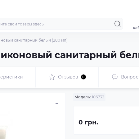
ка
оновый санитарный белый (280 мл)
ликоновый санитарный бел
теристики
Отзывов
Вопрос
0
Модель:
106732
0 грн.