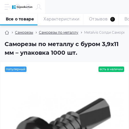
Все о товаре
Характеристики
Отзывов
В
0
Саморезы
Саморезы по металлу
Metalvis Солди Саморез п
Саморезы по металлу с буром 3,9x11
мм – упаковка 1000 шт.
популярный
есть в наличии