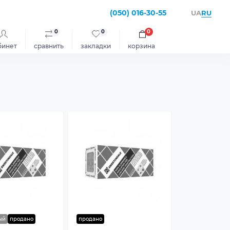
(050) 016-30-55
RU
UA
0
0
0
бинет
сравнить
закладки
корзина
ый
продано
продано