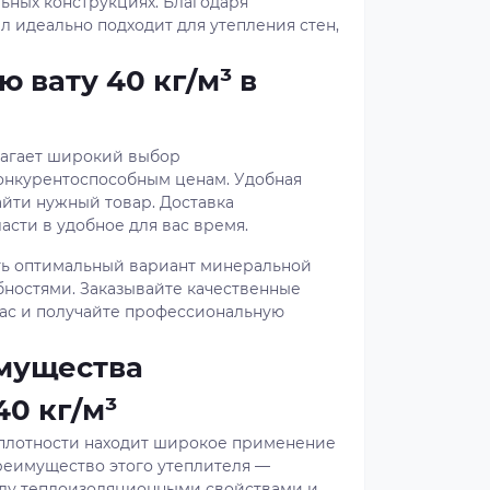
ьных конструкциях. Благодаря
л идеально подходит для утепления стен,
 вату 40 кг/м³ в
лагает широкий выбор
онкурентоспособным ценам. Удобная
йти нужный товар. Доставка
асти в удобное для вас время.
ть оптимальный вариант минеральной
бностями. Заказывайте качественные
ас и получайте профессиональную
мущества
0 кг/м³
плотности находит широкое применение
реимущество этого утеплителя —
ду теплоизоляционными свойствами и