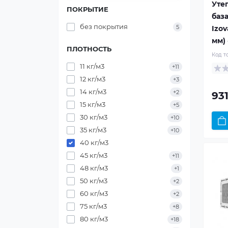
Уте
ПОКРЫТИЕ
баз
без покрытия
5
Izov
мм) 
ПЛОТНОСТЬ
Код т
11 кг/м3
+11
12 кг/м3
+3
14 кг/м3
+2
931
15 кг/м3
+5
30 кг/м3
+10
35 кг/м3
+10
40 кг/м3
45 кг/м3
+11
48 кг/м3
+1
50 кг/м3
+2
60 кг/м3
+2
75 кг/м3
+8
80 кг/м3
+18