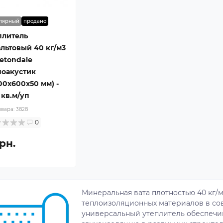
лярный
продано
плитель
альтовый 40 кг/м3
etondale
ноакустик
00x600x50 мм) -
 кв.м/уп
овара:
3828
0
рн.
Минеральная вата плотностью 40 кг/м
теплоизоляционных материалов в со
универсальный утеплитель обеспечи