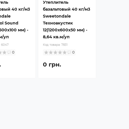
тель
Утеплитель
овый 40 кг/м3
базальтовый 40 кг/м3
ndale
Sweetondale
ol Sound
Техноакустик
600x100 мм) -
12(1200x600x50 мм) -
.м/уп
8,64 кв.м/уп
:
6047
Код товара:
7831
0
0
.
0 грн.