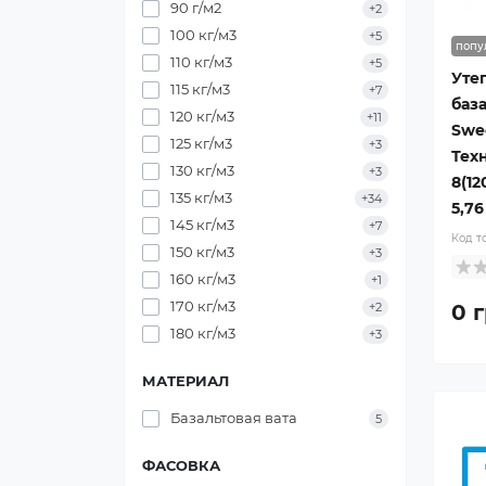
90 г/м2
+2
100 кг/м3
+5
попу
110 кг/м3
+5
Уте
115 кг/м3
+7
баз
120 кг/м3
+11
Swe
125 кг/м3
+3
Тех
130 кг/м3
+3
8(12
135 кг/м3
+34
5,76
145 кг/м3
+7
Код т
150 кг/м3
+3
160 кг/м3
+1
170 кг/м3
0 г
+2
180 кг/м3
+3
МАТЕРИАЛ
Базальтовая вата
5
ФАСОВКА