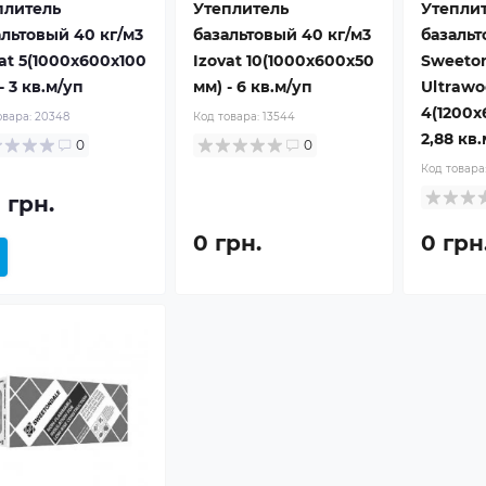
плитель
Утеплитель
Утепли
альтовый 40 кг/м3
базальтовый 40 кг/м3
базальт
at 5(1000x600x100
Izovat 10(1000x600x50
Sweeto
- 3 кв.м/уп
мм) - 6 кв.м/уп
Ultrawo
4(1200x
овара:
20348
Код товара:
13544
2,88 кв
0
0
Код товара
 грн.
0 грн.
0 грн