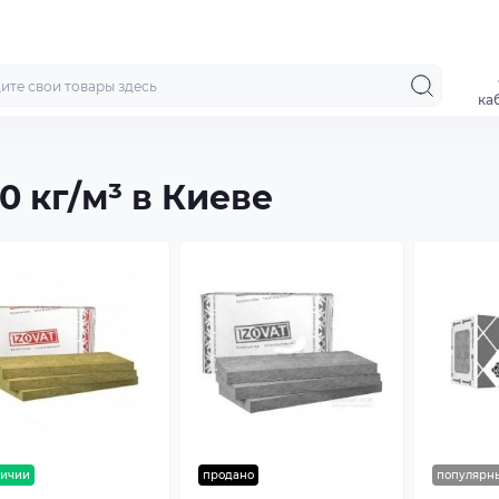
ка
 кг/м³ в Киеве
личии
продано
популярн