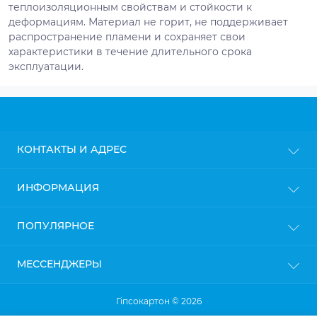
теплоизоляционным свойствам и стойкости к
деформациям. Материал не горит, не поддерживает
распространение пламени и сохраняет свои
характеристики в течение длительного срока
эксплуатации.
КОНТАКТЫ И АДРЕС
г. Киев
ИНФОРМАЦИЯ
info@gipsokarton.com.ua
Блог
ПОПУЛЯРНОЕ
Пн-Пт: с 9до 18
Доставка
Сб: с 10 до 17
Оплата
Вс: с 11 до 16
Гипсокартон
МЕССЕНДЖЕРЫ
Политика конфиденциальности
Профиль для гипсокартона
Гарантия и возврат
Крепления для профилей
Telegram
Гіпсокартон © 2026
Viber