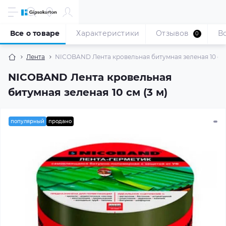
Все о товаре
Характеристики
Отзывов
В
0
Лента
NICOBAND Лента кровельная битумная зеленая 10 см 
NICOBAND Лента кровельная
битумная зеленая 10 см (3 м)
популярный
продано