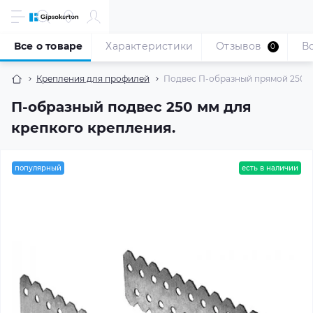
Все о товаре
Характеристики
Отзывов
В
0
Крепления для профилей
Подвес П-образный прямой 250 мм
П-образный подвес 250 мм для
крепкого крепления.
популярный
есть в наличии