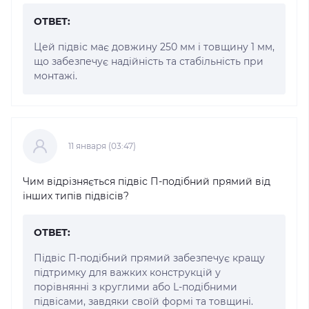
ОТВЕТ:
Цей підвіс має довжину 250 мм і товщину 1 мм,
що забезпечує надійність та стабільність при
монтажі.
11 января (03:47)
Чим відрізняється підвіс П-подібний прямий від
інших типів підвісів?
ОТВЕТ:
Підвіс П-подібний прямий забезпечує кращу
підтримку для важких конструкцій у
порівнянні з круглими або L-подібними
підвісами, завдяки своїй формі та товщині.