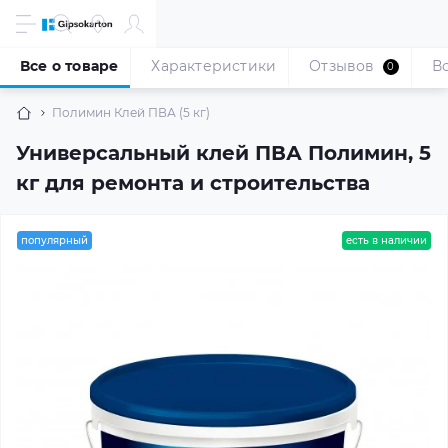
Все о товаре
Характеристики
Отзывов
В
0
Полимин Клей ПВА (5 кг)
Универсальный клей ПВА Полимин, 5
кг для ремонта и строительства
популярный
есть в наличии