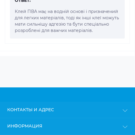
ОТВЕТ:
Клей ПВА має на водній основі і призначений
для легких матеріалів, тоді як інші клеї можуть
мати сильнішу адгезію та бути спеціально
розроблені для важчих матеріалів.
КОНТАКТЫ И АДРЕС
г. Киев
ИНФОРМАЦИЯ
info@gipsokarton.com.ua