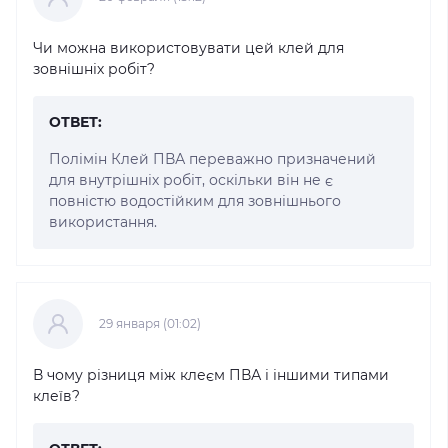
Чи можна використовувати цей клей для
зовнішніх робіт?
ОТВЕТ:
Полімін Клей ПВА переважно призначений
для внутрішніх робіт, оскільки він не є
повністю водостійким для зовнішнього
використання.
29 января (01:02)
В чому різниця між клеєм ПВА і іншими типами
клеїв?