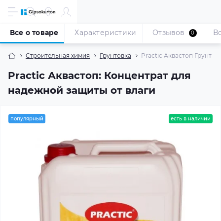
Все о товаре
Характеристики
Отзывов
В
0
Строительная химия
Грунтовка
Practic Аквастоп Грунт кон
Practic Аквастоп: Концентрат для
надежной защиты от влаги
популярный
есть в наличии