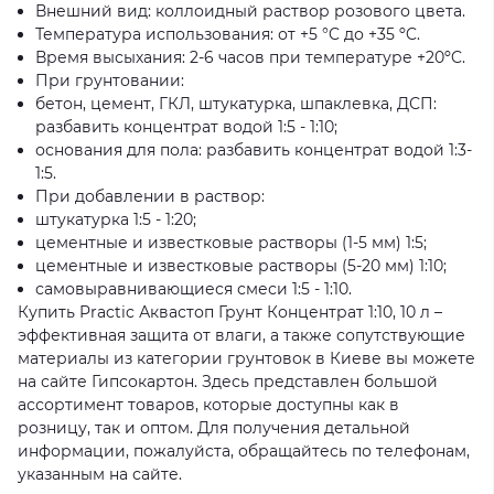
Внешний вид: коллоидный раствор розового цвета.
Температура использования: от +5 °C до +35 ºC.
Время высыхания: 2-6 часов при температуре +20ºC.
При грунтовании:
бетон, цемент, ГКЛ, штукатурка, шпаклевка, ДСП:
разбавить концентрат водой 1:5 - 1:10;
основания для пола: разбавить концентрат водой 1:3-
1:5.
При добавлении в раствор:
штукатурка 1:5 - 1:20;
цементные и известковые растворы (1-5 мм) 1:5;
цементные и известковые растворы (5-20 мм) 1:10;
самовыравнивающиеся смеси 1:5 - 1:10.
Купить Practic Аквастоп Грунт Концентрат 1:10, 10 л –
эффективная защита от влаги, а также сопутствующие
материалы из категории грунтовок в Киеве вы можете
на сайте Гипсокартон. Здесь представлен большой
ассортимент товаров, которые доступны как в
розницу, так и оптом. Для получения детальной
информации, пожалуйста, обращайтесь по телефонам,
указанным на сайте.