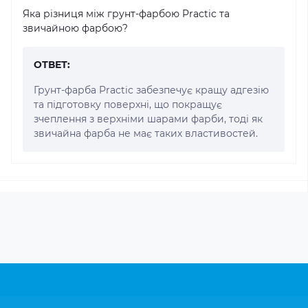
Яка різниця між грунт-фарбою Practic та
звичайною фарбою?
ОТВЕТ:
Грунт-фарба Practic забезпечує кращу адгезію
та підготовку поверхні, що покращує
зчеплення з верхніми шарами фарби, тоді як
звичайна фарба не має таких властивостей.