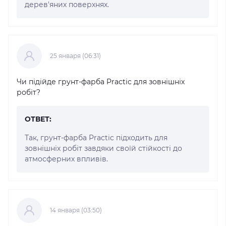
дерев'яних поверхнях.
25 января (06:31)
Чи підійде грунт-фарба Practic для зовнішніх
робіт?
ОТВЕТ:
Так, грунт-фарба Practic підходить для
зовнішніх робіт завдяки своїй стійкості до
атмосферних впливів.
14 января (03:50)