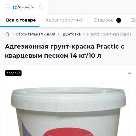
Все о товаре
Характеристики
Отзывов
В
0
Строительная химия
Грунтовка
Practic Грунт-краска с ква
Адгезионная грунт-краска Practic с
кварцевым песком 14 кг/10 л
продано