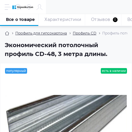
Все о товаре
Характеристики
Отзывов
В
0
Профиль для гипсокартона
Профиль CD
Профиль потол
Экономический потолочный
профиль CD-48, 3 метра длины.
популярный
есть в наличии