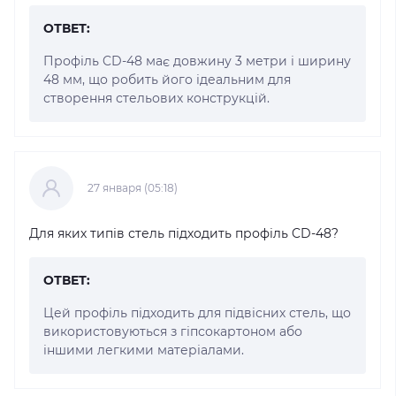
ОТВЕТ:
Профіль CD-48 має довжину 3 метри і ширину
48 мм, що робить його ідеальним для
створення стельових конструкцій.
27 января (05:18)
Для яких типів стель підходить профіль CD-48?
ОТВЕТ:
Цей профіль підходить для підвісних стель, що
використовуються з гіпсокартоном або
іншими легкими матеріалами.