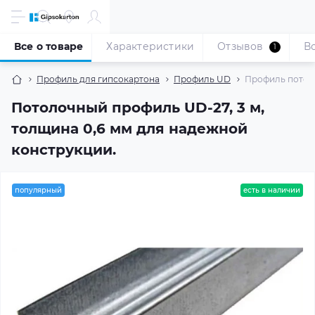
Все о товаре
Характеристики
Отзывов
В
1
Профиль для гипсокартона
Профиль UD
Профиль потоло
Потолочный профиль UD-27, 3 м,
толщина 0,6 мм для надежной
конструкции.
популярный
есть в наличии