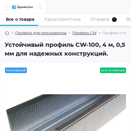
Все о товаре
Характеристики
Отзывов
В
0
Профиль для гипсокартона
Профиль CW
Профиль стоечн
Устойчивый профиль CW-100, 4 м, 0,5
мм для надежных конструкций.
популярный
есть в наличии