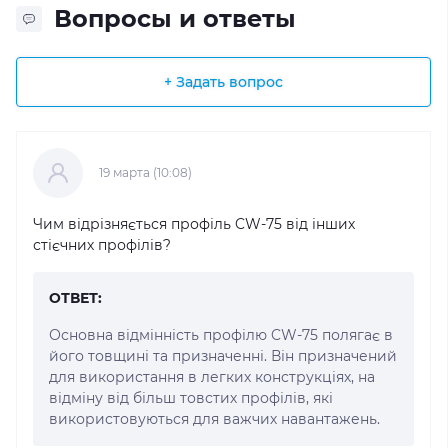
Вопросы и ответы
+ Задать вопрос
19 марта (10:08)
Чим відрізняється профіль CW-75 від інших
стієчних профілів?
ОТВЕТ:
Основна відмінність профілю CW-75 полягає в
його товщині та призначенні. Він призначений
для використання в легких конструкціях, на
відміну від більш товстих профілів, які
використовуються для важчих навантажень.