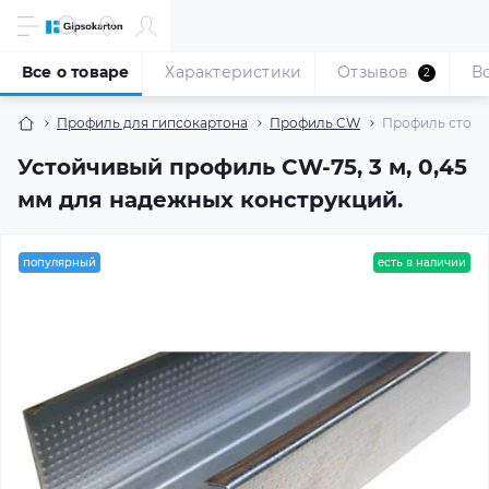
Все о товаре
Характеристики
Отзывов
В
2
Профиль для гипсокартона
Профиль CW
Профиль стоечн
Устойчивый профиль CW-75, 3 м, 0,45
мм для надежных конструкций.
популярный
есть в наличии