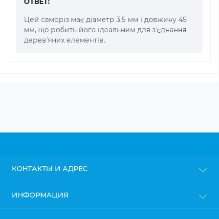
ОТВЕТ:
Цей саморіз має діаметр 3,5 мм і довжину 45
мм, що робить його ідеальним для з'єднання
дерев'яних елементів.
КОНТАКТЫ И АДРЕС
г. Киев
ИНФОРМАЦИЯ
info@gipsokarton.com.ua
Блог