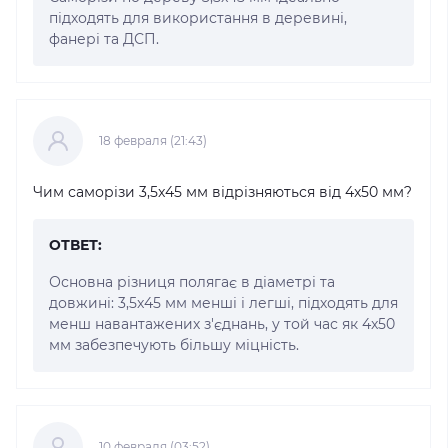
підходять для використання в деревині,
фанері та ДСП.
18 февраля (21:43)
Чим саморізи 3,5x45 мм відрізняються від 4x50 мм?
ОТВЕТ:
Основна різниця полягає в діаметрі та
довжині: 3,5x45 мм менші і легші, підходять для
менш навантажених з'єднань, у той час як 4x50
мм забезпечують більшу міцність.
10 февраля (03:52)