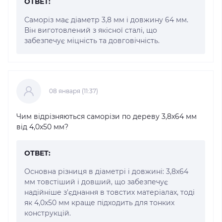
ОТВЕТ:
Саморіз має діаметр 3,8 мм і довжину 64 мм.
Він виготовлений з якісної сталі, що
забезпечує міцність та довговічність.
08 января (11:37)
Чим відрізняються саморізи по дереву 3,8x64 мм
від 4,0x50 мм?
ОТВЕТ:
Основна різниця в діаметрі і довжині: 3,8x64
мм товстіший і довший, що забезпечує
надійніше з'єднання в товстих матеріалах, тоді
як 4,0x50 мм краще підходить для тонких
конструкцій.