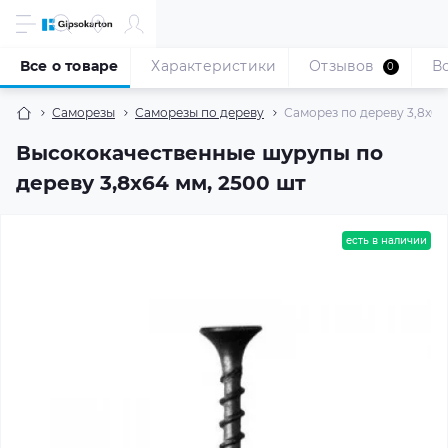
Все о товаре
Характеристики
Отзывов
В
0
Саморезы
Саморезы по дереву
Саморез по дереву 3,8x64
Высококачественные шурупы по
дереву 3,8x64 мм, 2500 шт
есть в наличии