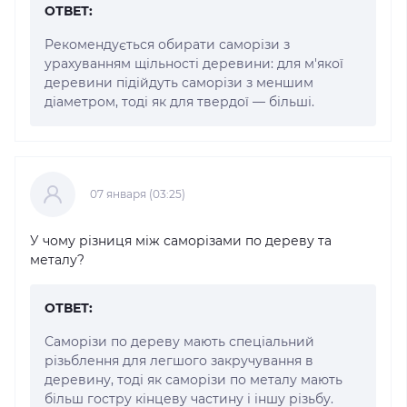
ОТВЕТ:
Рекомендується обирати саморізи з
урахуванням щільності деревини: для м'якої
деревини підійдуть саморізи з меншим
діаметром, тоді як для твердої — більші.
07 января (03:25)
У чому різниця між саморізами по дереву та
металу?
ОТВЕТ:
Саморізи по дереву мають спеціальний
різьблення для легшого закручування в
деревину, тоді як саморізи по металу мають
більш гостру кінцеву частину і іншу різьбу.