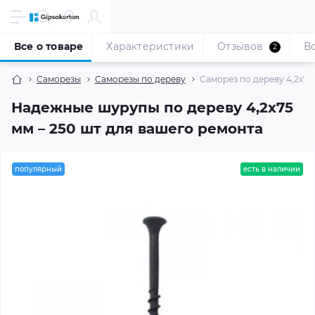
Все о товаре
Характеристики
Отзывов
В
2
Саморезы
Саморезы по дереву
Саморез по дереву 4,2x75 
Надежные шурупы по дереву 4,2x75
мм – 250 шт для вашего ремонта
популярный
есть в наличии