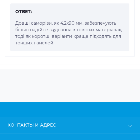
ОТВЕТ:
Довші саморізи, як 4,2x90 мм, забезпечують
більш надійне з'єднання в товстих матеріалах,
тоді як коротші варіанти краще підходять для
тонших панелей.
КОНТАКТЫ И АДРЕС
г. Киев