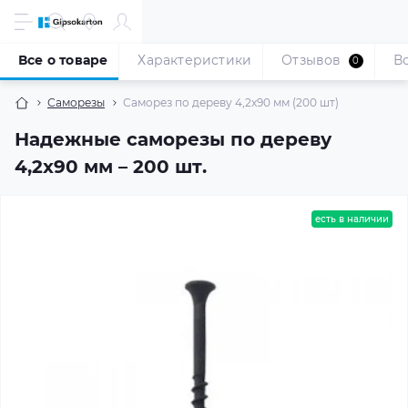
Все о товаре
Характеристики
Отзывов
В
0
Саморезы
Саморез по дереву 4,2x90 мм (200 шт)
Надежные саморезы по дереву
4,2x90 мм – 200 шт.
есть в наличии