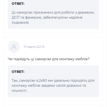
ОТВЕТ:
Ці саморізи призначені для роботи з деревом,
ДСП та фанерою, забезпечуючи надійне
з'єднання.
17 марта (22:11)
Чи підійдуть ці саморізи для монтажу меблів?
ОТВЕТ:
Так, саморізи 4,2x90 мм ідеально підходять для
монтажу меблів завдяки своїй довжині та
міцності.