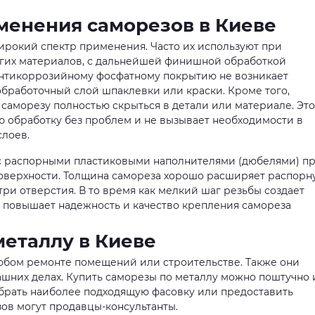
менения саморезов в Киеве
рокий спектр применения. Часто их используют при
угих материалов, с дальнейшей финишной обработкой
антикоррозийному фосфатному покрытию не возникает
бработочный слой шпаклевки или краски. Кроме того,
саморезу полностью скрыться в детали или материале. Это
 обработку без проблем и не вызывает необходимости в
слоев.
 с распорными пластиковыми наполнителями (дюбелями) п
оверхности. Толщина самореза хорошо расширяет распорн
три отверстия. В то время как мелкий шаг резьбы создает
о повышает надежность и качество крепления самореза
металлу в Киеве
юбом ремонте помещений или строительстве. Также они
шних делах. Купить саморезы по металлу можно поштучно
брать наиболее подходящую фасовку или предоставить
зов могут продавцы-консультанты.