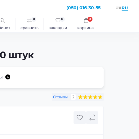
(050) 016-30-55
RU
UA
0
0
0
бинет
сравнить
закладки
корзина
00 штук
ы
4
Отзывы:
2