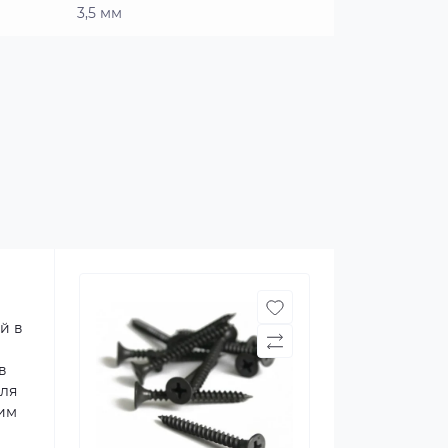
3,5 мм
й в
в
для
 им