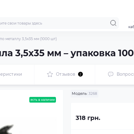
ка
по металлу 3,5x35 мм (1000 шт)
а 3,5x35 мм – упаковка 10
теристики
Отзывов
Вопрос
2
Модель:
3268
есть в наличии
318 грн.