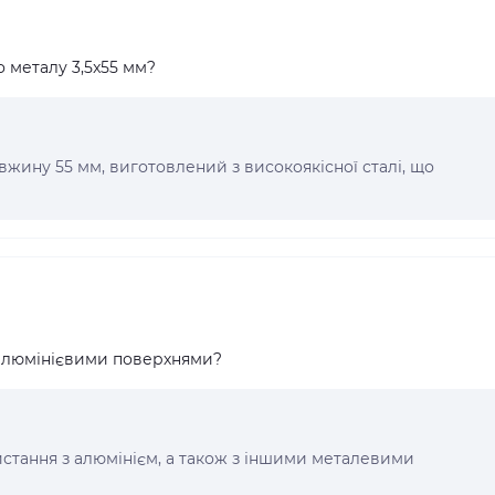
о металу 3,5x55 мм?
овжину 55 мм, виготовлений з високоякісної сталі, що
з алюмінієвими поверхнями?
ристання з алюмінієм, а також з іншими металевими