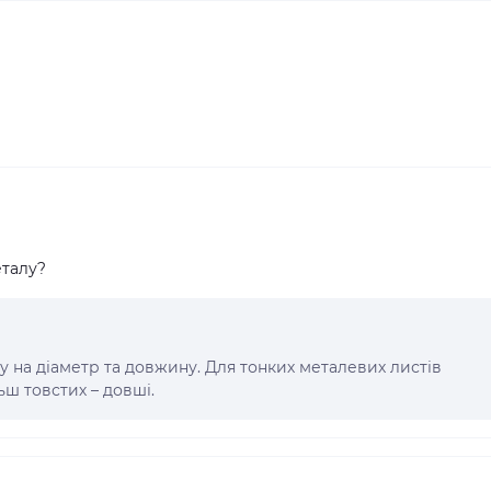
еталу?
у на діаметр та довжину. Для тонких металевих листів
ьш товстих – довші.