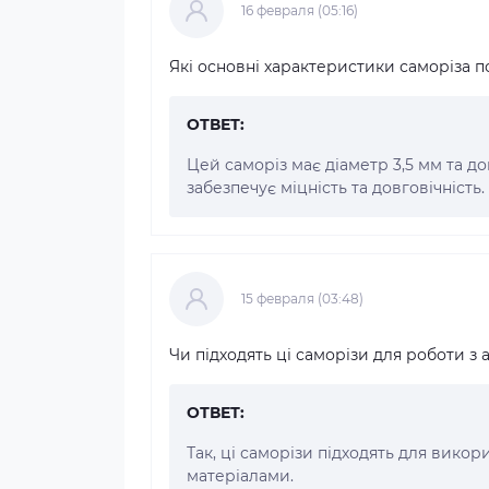
16 февраля (05:16)
Які основні характеристики саморіза п
ОТВЕТ:
Цей саморіз має діаметр 3,5 мм та д
забезпечує міцність та довговічність.
15 февраля (03:48)
Чи підходять ці саморізи для роботи 
ОТВЕТ:
Так, ці саморізи підходять для вико
матеріалами.