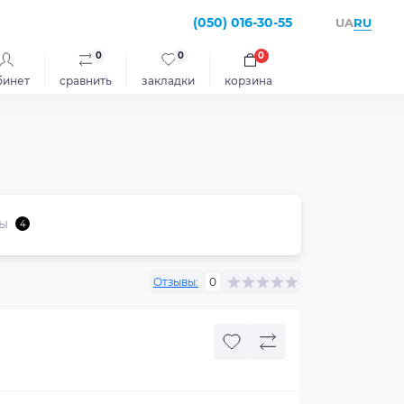
(050) 016-30-55
RU
UA
0
0
0
бинет
сравнить
закладки
корзина
ы
4
Отзывы:
0