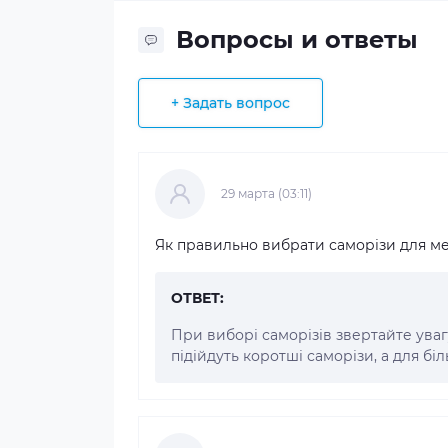
Вопросы и ответы
+ Задать вопрос
29 марта (03:11)
Як правильно вибрати саморізи для м
ОТВЕТ:
При виборі саморізів звертайте уваг
підійдуть коротші саморізи, а для біл