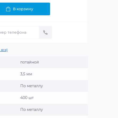
В корзину
 все)
потайной
3,5 мм
По металлу
400 шт
По металлу