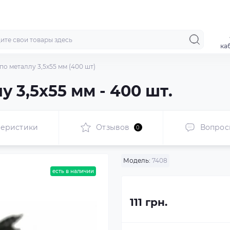
ка
по металлу 3,5x55 мм (400 шт)
 3,5x55 мм - 400 шт.
теристики
Отзывов
Вопрос
0
Модель:
7408
есть в наличии
111 грн.