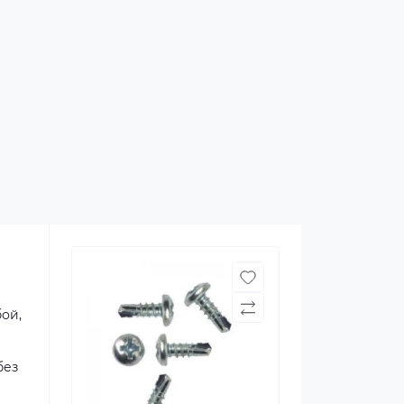
ой,
без