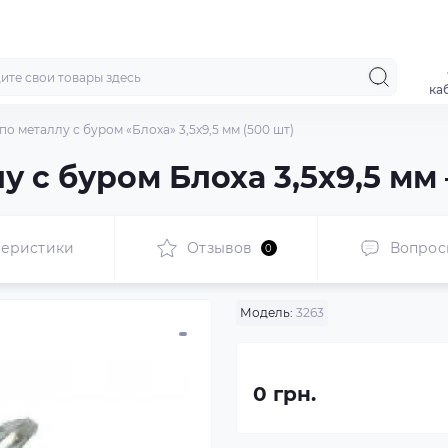
ка
по металлу с буром «Блоха» 3,5x9,5 мм (500 шт)
 с буром Блоха 3,5x9,5 мм 
теристики
Отзывов
Вопрос
0
Модель:
3263
0 грн.