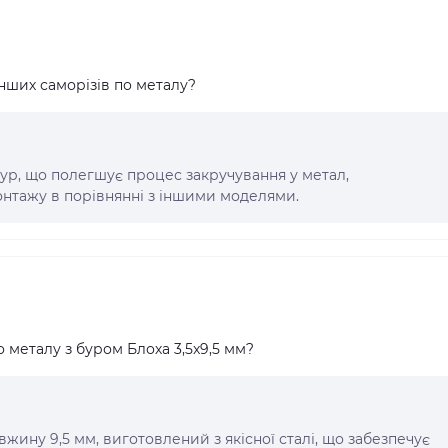
інших саморізів по металу?
ур, що полегшує процес закручування у метал,
онтажу в порівнянні з іншими моделями.
 металу з буром Блоха 3,5x9,5 мм?
вжину 9,5 мм, виготовлений з якісної сталі, що забезпечує