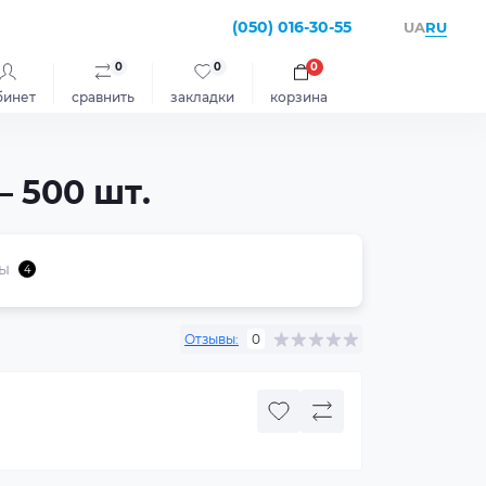
(050) 016-30-55
RU
UA
0
0
0
бинет
сравнить
закладки
корзина
– 500 шт.
ы
4
Отзывы:
0