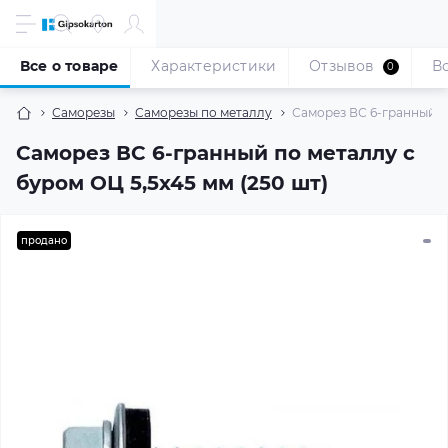
Все о товаре
Характеристики
Отзывов
В
0
Саморезы
Саморезы по металлу
Саморез ВС 6-гранный по
Саморез ВС 6-гранный по металлу с
буром ОЦ 5,5x45 мм (250 шт)
продано