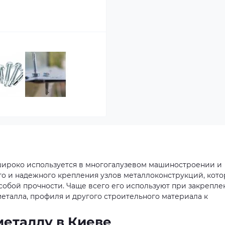
широко используется в многогалузевом машиностроении и
го и надежного крепления узлов металлоконструкций, кот
собой прочности. Чаще всего его используют при закрепл
еталла, профиля и другого строительного материала к
металлу в Киеве