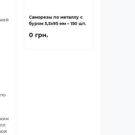
Саморезы по металлу с
цией
буром 5,5x95 мм – 150 шт.
0 грн.
 по
лким
алл
ной