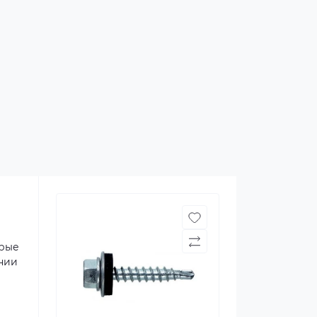
орые
ении