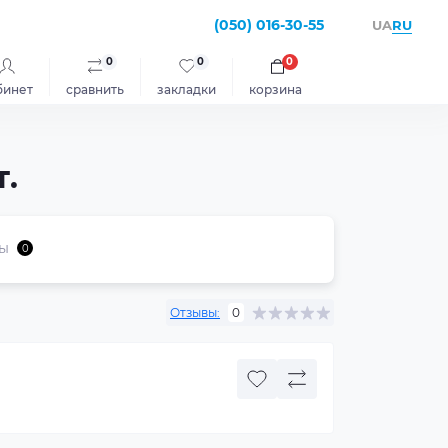
(050) 016-30-55
RU
UA
0
0
0
бинет
сравнить
закладки
корзина
т.
ы
0
Отзывы:
0