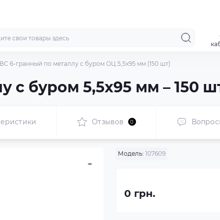
ка
ВС 6-гранный по металлу с буром ОЦ 5,5x95 мм (150 шт)
 с буром 5,5x95 мм – 150 ш
теристики
Отзывов
Вопрос
0
Модель:
107609
0 грн.