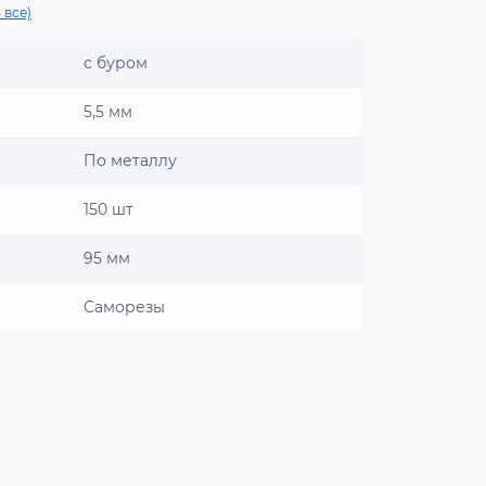
 все)
с буром
5,5 мм
По металлу
150 шт
95 мм
Саморезы