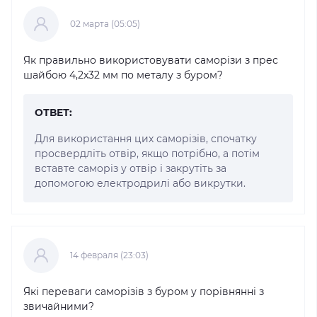
02 марта (05:05)
Як правильно використовувати саморізи з прес
шайбою 4,2x32 мм по металу з буром?
ОТВЕТ:
Для використання цих саморізів, спочатку
просвердліть отвір, якщо потрібно, а потім
вставте саморіз у отвір і закрутіть за
допомогою електродрилі або викрутки.
14 февраля (23:03)
Які переваги саморізів з буром у порівнянні з
звичайними?