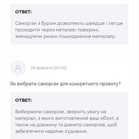
ОТВЕТ:
Саморізи з буром дозволяють швидше і легше
проходити через металеві поверхні,
зменшуючи ризик пошкодження матеріалу.
06 февраля (04:50)
Як вибрати саморізи для конкретного проекту?
ОТВЕТ:
Вибираючи саморізи, зверніть увагу на
матеріал, з якого виготовлений ваш об'єкт, а
також на довжину та діаметр саморізів, щоб
забезпечити надійне з'єднання.