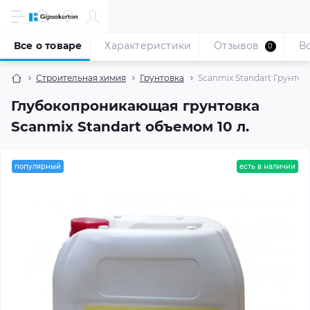
Все о товаре
Характеристики
Отзывов
В
0
Строительная химия
Грунтовка
Scanmix Standart Грунтов
Глубокопроникающая грунтовка
Scanmix Standart объемом 10 л.
популярный
есть в наличии