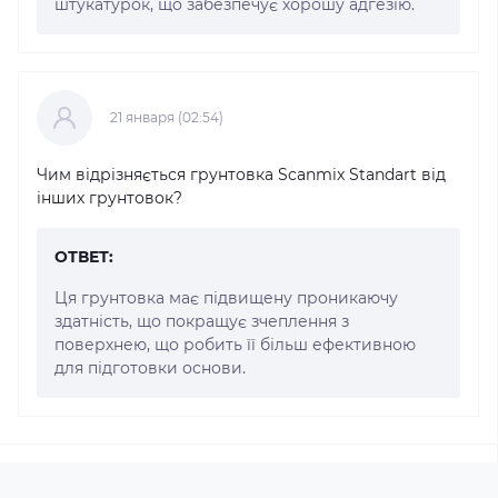
штукатурок, що забезпечує хорошу адгезію.
21 января (02:54)
Чим відрізняється грунтовка Scanmix Standart від
інших грунтовок?
ОТВЕТ:
Ця грунтовка має підвищену проникаючу
здатність, що покращує зчеплення з
поверхнею, що робить її більш ефективною
для підготовки основи.